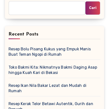
Cari
Recent Posts
Resep Bolu Pisang Kukus yang Empuk Manis
Buat Teman Ngopi di Rumah
Toko Bakmi Kita: Nikmatnya Bakmi Daging Asap
hingga Kuah Kari di Bekasi
Resep Ikan Nila Bakar Lezat dan Mudah di
Rumah
Resep Kerak Telor Betawi Autentik, Gurih dan