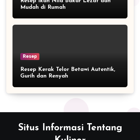
Resep Ikan Nila Bakar Lezat dan
Mudah di Rumah
Resep
Resep Kerak Telor Betawi Autentik,
Gurih dan Renyah
Situs Informasi Tentang