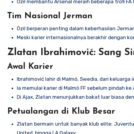
Özil membantu Arsenal meraih beberapa trofi FA C
Tim Nasional Jerman
Özil berperan penting dalam keberhasilan Jerman
Meski karier internasionalnya berakhir dengan ko
Zlatan Ibrahimović: Sang S
Awal Karier
Ibrahimović lahir di Malmö, Swedia, dari keluarga 
Ia memulai karier di Malmö FF sebelum pindah ke
Di Ajax, Zlatan menunjukkan bakat luar biasa den
Petualangan di Klub Besar
Zlatan bermain untuk banyak klub elite: Juventus
United, hingga LA Galaxy.