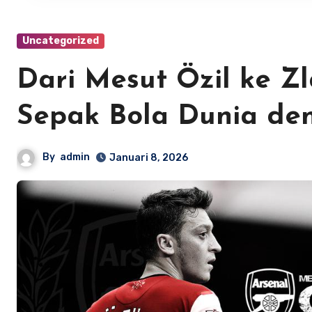
Uncategorized
Dari Mesut Özil ke Zl
Sepak Bola Dunia de
By
admin
Januari 8, 2026