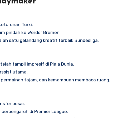
Playmaker
 keturunan Turki.
elum pindah ke Werder Bremen.
lah satu gelandang kreatif terbaik Bundesliga.
elah tampil impresif di Piala Dunia.
assist utama.
isi permainan tajam, dan kemampuan membaca ruang.
ansfer besar.
 berpengaruh di Premier League.