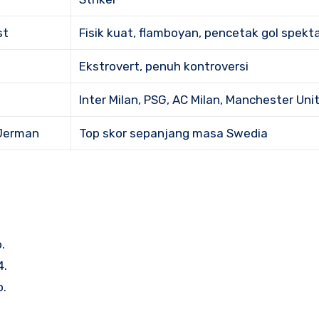
st
Fisik kuat, flamboyan, pencetak gol spekt
Ekstrovert, penuh kontroversi
Inter Milan, PSG, AC Milan, Manchester Uni
 Jerman
Top skor sepanjang masa Swedia
.
4.
p.