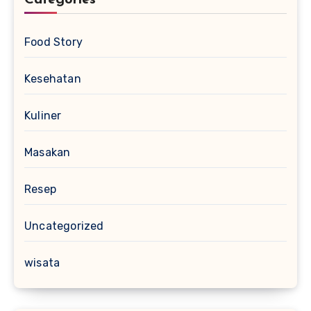
Categories
Food Story
Kesehatan
Kuliner
Masakan
Resep
Uncategorized
wisata