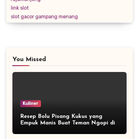
link slot
slot gacor gampang menang
You Missed
Kuliner
Resep Bolu Pisang Kukus yang
Empuk Manis Buat Teman Ngopi di
Rumah