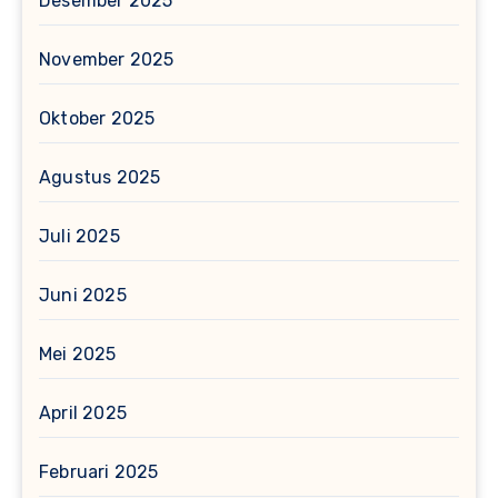
Desember 2025
November 2025
Oktober 2025
Agustus 2025
Juli 2025
Juni 2025
Mei 2025
April 2025
Februari 2025