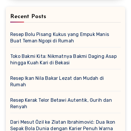
Recent Posts
Resep Bolu Pisang Kukus yang Empuk Manis
Buat Teman Ngopi di Rumah
Toko Bakmi Kita: Nikmatnya Bakmi Daging Asap
hingga Kuah Kari di Bekasi
Resep Ikan Nila Bakar Lezat dan Mudah di
Rumah
Resep Kerak Telor Betawi Autentik, Gurih dan
Renyah
Dari Mesut Özil ke Zlatan Ibrahimović: Dua Ikon
Sepak Bola Dunia dengan Karier Penuh Warna