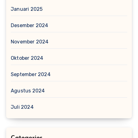
Januari 2025
Desember 2024
November 2024
Oktober 2024
September 2024
Agustus 2024
Juli 2024