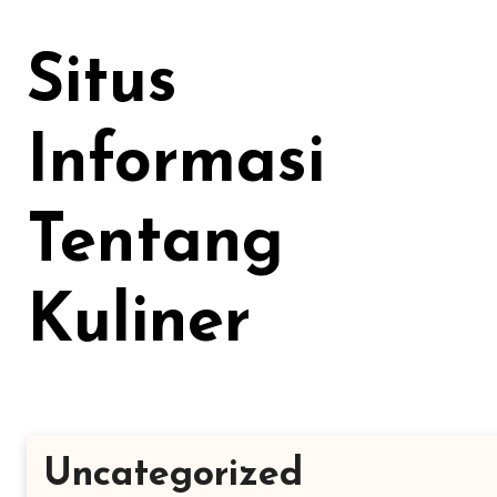
Lewati
ke
Situs
konten
Informasi
Tentang
Kuliner
Uncategorized