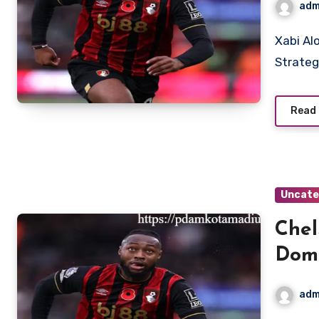
adm
Xabi Alonso Tekan Real Madrid: Rodrygo Jadi Korban Demi
Strateg
Read
Uncate
Chel
Domi
yang
adm