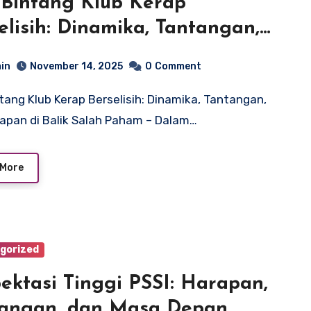
Bintang Klub Kerap
elisih: Dinamika, Tantangan,
Harapan di Balik Salah
in
November 14, 2025
0
Comment
am
apan di Balik Salah Paham – Dalam…
 More
gorized
ektasi Tinggi PSSI: Harapan,
tangan, dan Masa Depan