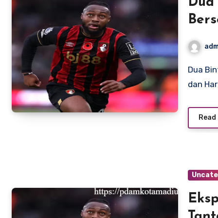
Dua 
Bers
dan 
adm
Pah
Dua Bintang Klub Kerap Berselisih: Dinamika, Tantangan,
dan Har
Read
Uncate
Eksp
Tan