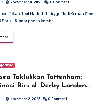
in
November 14, 2025
0
Comment
i Baru – Rumor panas kembali…
 More
gorized
sea Taklukkan Tottenham:
nasi Biru di Derby London
 Sarat Gengsi
in
November 2, 2025
0
Comment