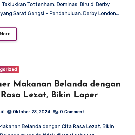
yang Sarat Gengsi – Pendahuluan: Derby London…
 More
gorized
iner Makanan Belanda dengan
 Rasa Lezat, Bikin Laper
in
Oktober 23, 2024
0
Comment