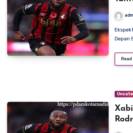
Sepa
adm
Ekspektasi Tinggi PSSI: Harapan, Tantangan, dan Masa
Depan S
Read
Uncate
Xabi
Rodr
Stra