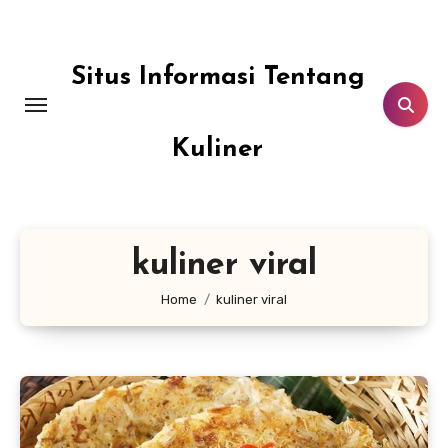
Lewati
ke
konten
Situs Informasi Tentang
Kuliner
kuliner viral
Home
kuliner viral