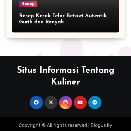
Resep
Resep Kerak Telor Betawi Autentik,
Gurih dan Renyah
Situs Informasi Tentang
Kuliner
Copyright © All rights reserved
|
Blogus
by