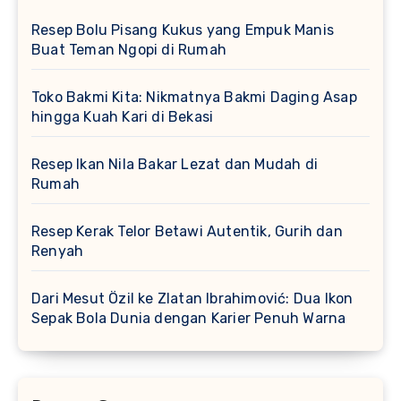
Resep Bolu Pisang Kukus yang Empuk Manis
Buat Teman Ngopi di Rumah
Toko Bakmi Kita: Nikmatnya Bakmi Daging Asap
hingga Kuah Kari di Bekasi
Resep Ikan Nila Bakar Lezat dan Mudah di
Rumah
Resep Kerak Telor Betawi Autentik, Gurih dan
Renyah
Dari Mesut Özil ke Zlatan Ibrahimović: Dua Ikon
Sepak Bola Dunia dengan Karier Penuh Warna