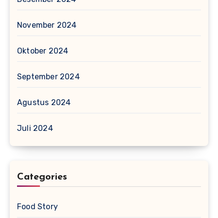
November 2024
Oktober 2024
September 2024
Agustus 2024
Juli 2024
Categories
Food Story