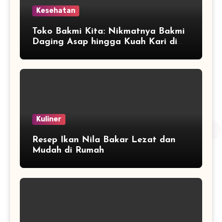
Kesehatan
Toko Bakmi Kita: Nikmatnya Bakmi
Daging Asap hingga Kuah Kari di
Bekasi
Kuliner
Resep Ikan Nila Bakar Lezat dan
Mudah di Rumah