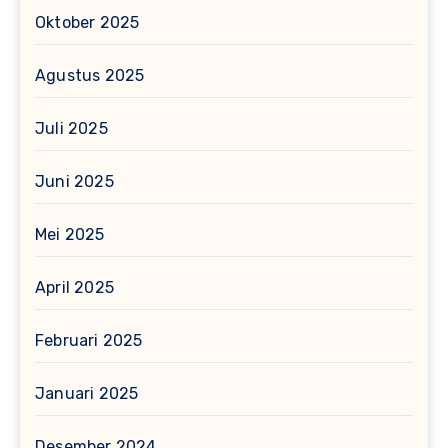
Oktober 2025
Agustus 2025
Juli 2025
Juni 2025
Mei 2025
April 2025
Februari 2025
Januari 2025
Desember 2024