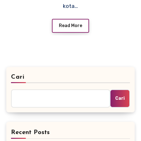
kota…
Read More
Cari
Cari
Recent Posts