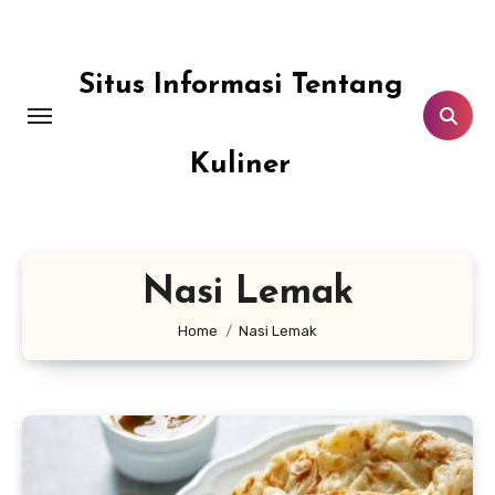
Lewati
ke
konten
Situs Informasi Tentang
Kuliner
Nasi Lemak
Home
Nasi Lemak