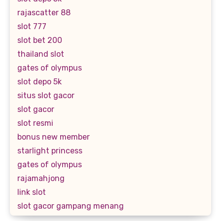
rajascatter 88
slot 777
slot bet 200
thailand slot
gates of olympus
slot depo 5k
situs slot gacor
slot gacor
slot resmi
bonus new member
starlight princess
gates of olympus
rajamahjong
link slot
slot gacor gampang menang