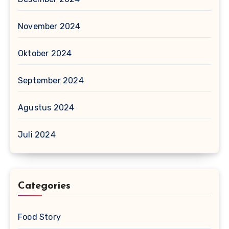
November 2024
Oktober 2024
September 2024
Agustus 2024
Juli 2024
Categories
Food Story