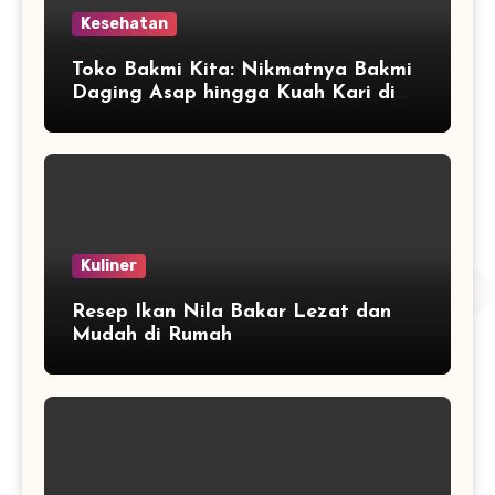
Kesehatan
Toko Bakmi Kita: Nikmatnya Bakmi
Daging Asap hingga Kuah Kari di
Bekasi
Kuliner
Resep Ikan Nila Bakar Lezat dan
Mudah di Rumah