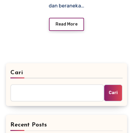
dan beraneka…
Read More
Cari
Cari
Recent Posts