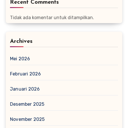
Recent Comments
Tidak ada komentar untuk ditampilkan.
Archives
Mei 2026
Februari 2026
Januari 2026
Desember 2025
November 2025