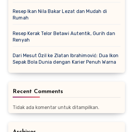
Resep Ikan Nila Bakar Lezat dan Mudah di
Rumah
Resep Kerak Telor Betawi Autentik, Gurih dan
Renyah
Dari Mesut Özil ke Zlatan Ibrahimović: Dua Ikon
Sepak Bola Dunia dengan Karier Penuh Warna
Recent Comments
Tidak ada komentar untuk ditampilkan.