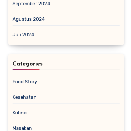
September 2024
Agustus 2024
Juli 2024
Categories
Food Story
Kesehatan
Kuliner
Masakan