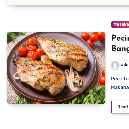
Masak
Peci
Ban
adm
Pecinta Makanan Pedas Wajib Banget Masak Menu
Makanan
Read