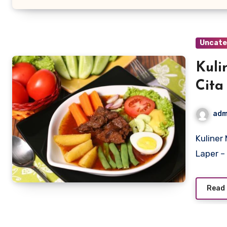
Uncate
Kul
Cita
adm
Kuliner Makanan Belanda dengan Cita Rasa Lezat, Bikin
Laper –
Read