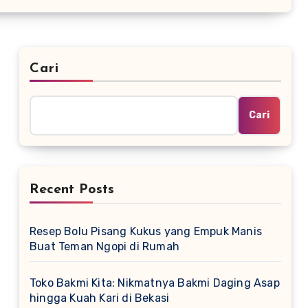
Cari
Cari
Recent Posts
Resep Bolu Pisang Kukus yang Empuk Manis
Buat Teman Ngopi di Rumah
Toko Bakmi Kita: Nikmatnya Bakmi Daging Asap
hingga Kuah Kari di Bekasi