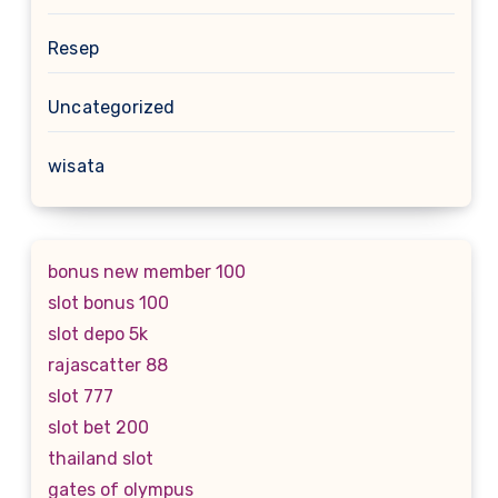
Resep
Uncategorized
wisata
bonus new member 100
slot bonus 100
slot depo 5k
rajascatter 88
slot 777
slot bet 200
thailand slot
gates of olympus