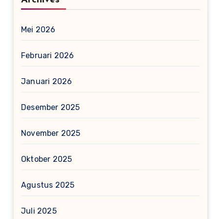
Archives
Mei 2026
Februari 2026
Januari 2026
Desember 2025
November 2025
Oktober 2025
Agustus 2025
Juli 2025