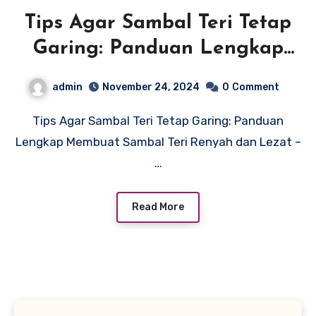
Tips Agar Sambal Teri Tetap
Garing: Panduan Lengkap
Membuat Sambal Teri Renyah
admin
November 24, 2024
0
Comment
dan Lezat
Tips Agar Sambal Teri Tetap Garing: Panduan
Lengkap Membuat Sambal Teri Renyah dan Lezat –
…
Read More