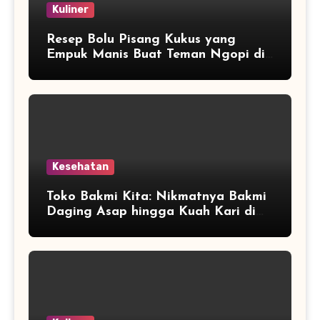
Kuliner
Resep Bolu Pisang Kukus yang
Empuk Manis Buat Teman Ngopi di
Rumah
Kesehatan
Toko Bakmi Kita: Nikmatnya Bakmi
Daging Asap hingga Kuah Kari di
Bekasi