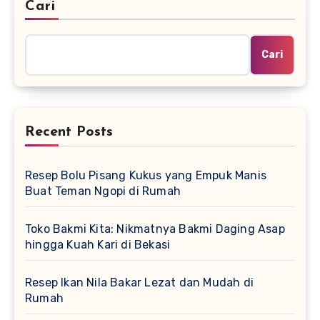
Cari
Cari
Recent Posts
Resep Bolu Pisang Kukus yang Empuk Manis
Buat Teman Ngopi di Rumah
Toko Bakmi Kita: Nikmatnya Bakmi Daging Asap
hingga Kuah Kari di Bekasi
Resep Ikan Nila Bakar Lezat dan Mudah di
Rumah