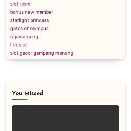
slot resmi
bonus new member
starlight princess
gates of olympus
rajamahjong
link slot
slot gacor gampang menang
You Missed