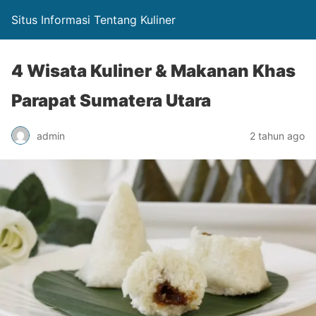
Situs Informasi Tentang Kuliner
4 Wisata Kuliner & Makanan Khas
Parapat Sumatera Utara
admin
2 tahun ago