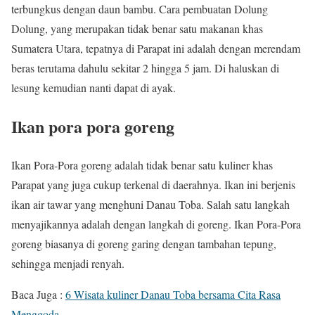
terbungkus dengan daun bambu. Cara pembuatan Dolung
Dolung, yang merupakan tidak benar satu makanan khas
Sumatera Utara, tepatnya di Parapat ini adalah dengan merendam
beras terutama dahulu sekitar 2 hingga 5 jam. Di haluskan di
lesung kemudian nanti dapat di ayak.
Ikan pora pora goreng
Ikan Pora-Pora goreng adalah tidak benar satu kuliner khas
Parapat yang juga cukup terkenal di daerahnya. Ikan ini berjenis
ikan air tawar yang menghuni Danau Toba. Salah satu langkah
menyajikannya adalah dengan langkah di goreng. Ikan Pora-Pora
goreng biasanya di goreng garing dengan tambahan tepung,
sehingga menjadi renyah.
Baca Juga :
6 Wisata kuliner Danau Toba bersama Cita Rasa
Menggoda