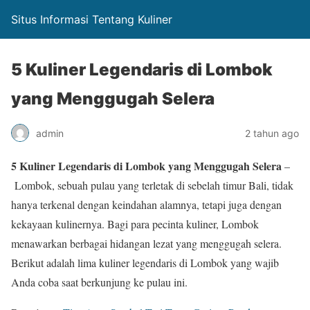
Situs Informasi Tentang Kuliner
5 Kuliner Legendaris di Lombok
yang Menggugah Selera
admin
2 tahun ago
5 Kuliner Legendaris di Lombok yang Menggugah Selera
–
Lombok, sebuah pulau yang terletak di sebelah timur Bali, tidak
hanya terkenal dengan keindahan alamnya, tetapi juga dengan
kekayaan kulinernya. Bagi para pecinta kuliner, Lombok
menawarkan berbagai hidangan lezat yang menggugah selera.
Berikut adalah lima kuliner legendaris di Lombok yang wajib
Anda coba saat berkunjung ke pulau ini.