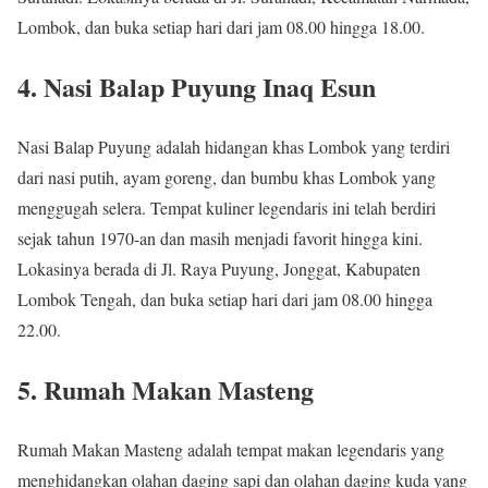
Lombok, dan buka setiap hari dari jam 08.00 hingga 18.00.
4. Nasi Balap Puyung Inaq Esun
Nasi Balap Puyung adalah hidangan khas Lombok yang terdiri
dari nasi putih, ayam goreng, dan bumbu khas Lombok yang
menggugah selera. Tempat kuliner legendaris ini telah berdiri
sejak tahun 1970-an dan masih menjadi favorit hingga kini.
Lokasinya berada di Jl. Raya Puyung, Jonggat, Kabupaten
Lombok Tengah, dan buka setiap hari dari jam 08.00 hingga
22.00.
5. Rumah Makan Masteng
Rumah Makan Masteng adalah tempat makan legendaris yang
menghidangkan olahan daging sapi dan olahan daging kuda yang