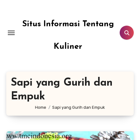
Lewati
ke
konten
Situs Informasi Tentang
Kuliner
Sapi yang Gurih dan
Empuk
Home
Sapi yang Gurih dan Empuk