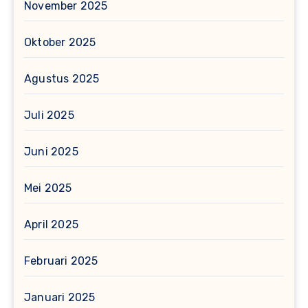
November 2025
Oktober 2025
Agustus 2025
Juli 2025
Juni 2025
Mei 2025
April 2025
Februari 2025
Januari 2025