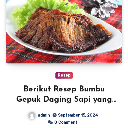
Resep
Berikut Resep Bumbu
Gepuk Daging Sapi yang
Gurih dan Empuk
admin
September 15, 2024
0
Comment