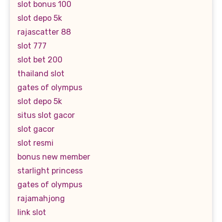
slot bonus 100
slot depo 5k
rajascatter 88
slot 777
slot bet 200
thailand slot
gates of olympus
slot depo 5k
situs slot gacor
slot gacor
slot resmi
bonus new member
starlight princess
gates of olympus
rajamahjong
link slot