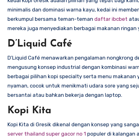
Kedai Kopi Gresik adalah pilihan yang tepat bagi 
minimalis dan dominasi warna kayu, kedai ini membe
berkumpul bersama teman-teman
daftar ibcbet
atau
mereka juga menyediakan berbagai makanan ringan yan
D’Liquid Café
D’Liquid Café menawarkan pengalaman nongkrong den
mengusung konsep industrial dengan kombinasi warna
berbagai pilihan kopi specialty serta menu makanan ya
nyaman, cocok untuk menikmati udara sore yang seju
bersantai atau bahkan bekerja dengan laptop.
Kopi Kita
Kopi Kita di Gresik dikenal dengan konsep yang sa
server thailand super gacor no 1
populer di kalangan 