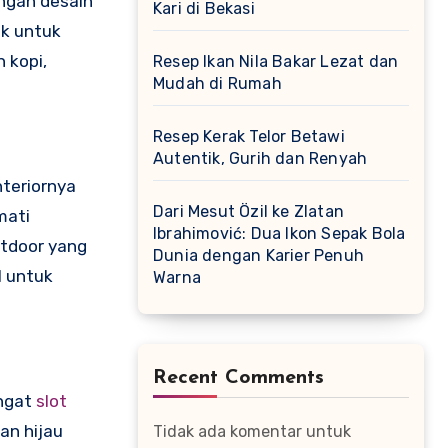
ngan desain
Kari di Bekasi
ok untuk
 kopi,
Resep Ikan Nila Bakar Lezat dan
Mudah di Rumah
Resep Kerak Telor Betawi
Autentik, Gurih dan Renyah
teriornya
Dari Mesut Özil ke Zlatan
mati
Ibrahimović: Dua Ikon Sepak Bola
utdoor yang
Dunia dengan Karier Penuh
l untuk
Warna
Recent Comments
angat
slot
an hijau
Tidak ada komentar untuk