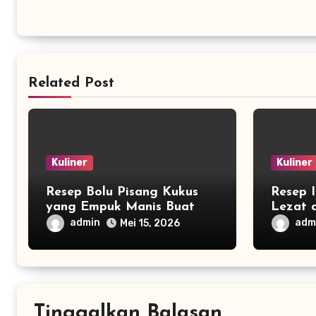
Related Post
Kuliner
Kuliner
Resep Bolu Pisang Kukus
Resep 
yang Empuk Manis Buat
Lezat 
Teman Ngopi di Rumah
admin
adm
Mei 15, 2026
Tinggalkan Balasan