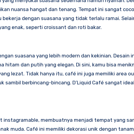
kamu yang menyukai suasana sederhana namun nyaman. De
rikan nuansa hangat dan tenang. Tempat ini sangat coc
 bekerja dengan suasana yang tidak terlalu ramai. Selain
g enak, seperti croissant dan roti bakar.
gan suasana yang lebih modern dan kekinian. Desain in
 hitam dan putih yang elegan. Di sini, kamu bisa menik
ng lezat. Tidak hanya itu, café ini juga memiliki area o
k sambil berbincang-bincang. D’Liquid Café sangat idea
ngat instagramable, membuatnya menjadi tempat yang s
anak muda. Café ini memiliki dekorasi unik dengan tanam